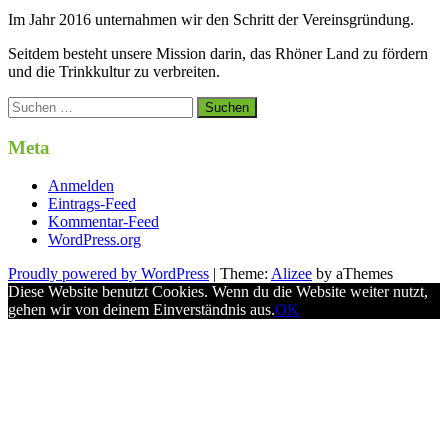
Im Jahr 2016 unternahmen wir den Schritt der Vereinsgründung.
Seitdem besteht unsere Mission darin, das Rhöner Land zu fördern
und die Trinkkultur zu verbreiten.
Suchen
nach:
Meta
Anmelden
Eintrags-Feed
Kommentar-Feed
WordPress.org
Proudly powered by WordPress
|
Theme:
Alizee
by aThemes
Diese Website benutzt Cookies. Wenn du die Website weiter nutzt,
gehen wir von deinem Einverständnis aus.
OK