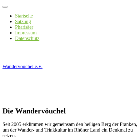
Skip
to
Startseite
content
Satzung
Pharisäer
Impressum
Datenschutz
Wandervöuchel e.V.
Verein zur Förderung der Wander- und Trinkkultur im Rhöner Land.
Die Wandervöuchel
Seit 2005 erklimmen wir gemeinsam den heiligen Berg der Franken,
um der Wander- und Trinkkultur im Rhöner Land ein Denkmal zu
setzen.